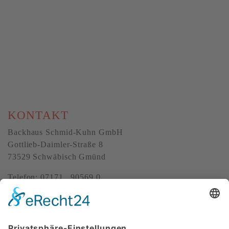
KONTAKT
Backhaus Schmid-Kuhn GmbH
Gottlieb-Daimler-Straße 8
73529 Schwäbisch Gmünd
Telefon: 07171 . 90569 0
E-Mail:
info@schmid-kuhn.de
ÜBER UNS