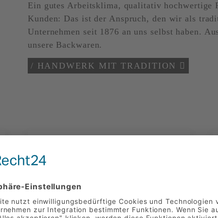
Ein gutes Arbeitsklima, qualitativ hochwertige 
Kunden: Das ist der Anspruch, den wir als tradi
Unternehmen seit 1876 an uns selbst haben. Aus
unsere Backwaren.
/ HANDWERK MIT TRADITION