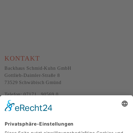
KONTAKT
Backhaus Schmid-Kuhn GmbH
Gottlieb-Daimler-Straße 8
73529 Schwäbisch Gmünd
Telefon: 07171 . 90569 0
E-Mail:
info@schmid-kuhn.de
ÜBER UNS
Backhaus